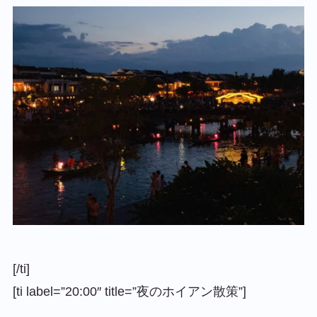
[/ti]
[ti label=”20:00″ title=”夜のホイアン散策”]