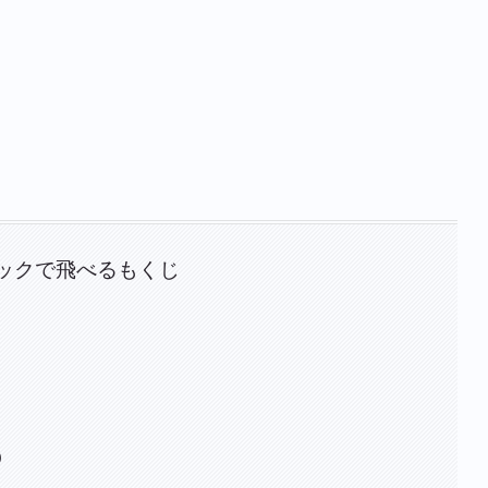
ックで飛べるもくじ
）